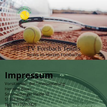
TV Forsbach Tennis
Tennis im Herzen Forsbachs
Impressum
Vorsitzender der Tennisabteilung:
Henning Bauer
Sommerberger Heide 10
51503 Rösrath
Tel.: 01735317426